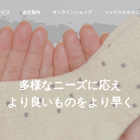
ービス
会社案内
オンラインショップ
ソックスカタログ
G
OUTLINE
会社概要
多
様
な
ニ
ー
ズ
に
応
え
よ
り
良
い
も
の
を
よ
り
早
く
ECO-FRIENDLY
エコ活動
UCTION
ONLINE SHOP
Socks Ca
へ
オンライン取引
ソックスカ