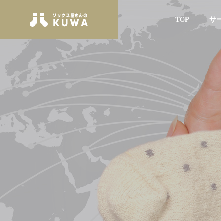
TOP
サ
GREETIN
ごあいさつ
SERVICE
COMPANY
サービス
会社案内
HISTORY
沿革
INTROD
はじめての方