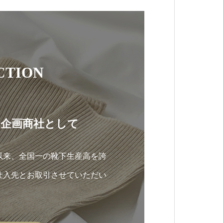
CTION
・企画商社として
以来、全国一の靴下生産高を誇
仕入先とお取引させていただい